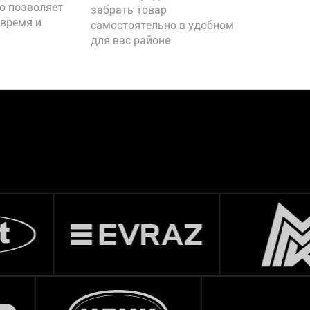
о позволяет
забрать товар
время и
самостоятельно в удобном
для вас районе