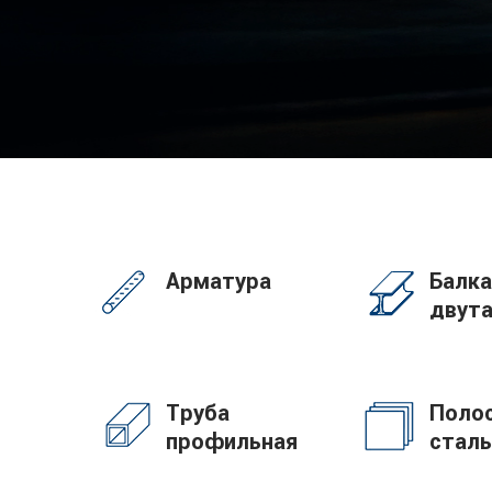
Арматура
Балка
двут
Труба
Поло
профильная
сталь