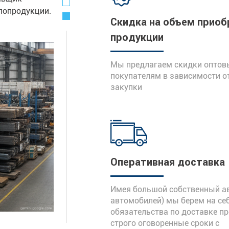
“
лопродукции.
стабильностью и эффективн
Скидка на объем приоб
взаимоотношений.
продукции
Мы предлагаем скидки опто
покупателям в зависимости о
закупки
Оперативная доставка
Имея большой собственный ав
автомобилей) мы берем на се
обязательства по доставке п
строго оговоренные сроки с