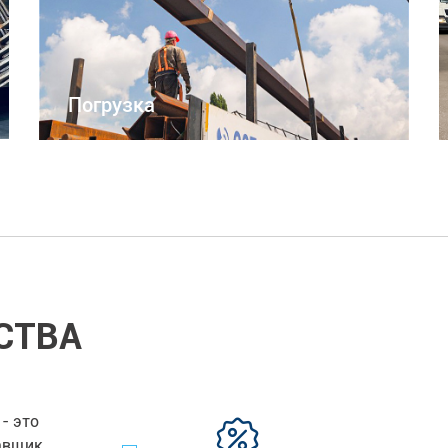
Погрузка
СТВА
- это
Мы обеспечиваем наших клие
авщик
поставщиков и сотрудников у