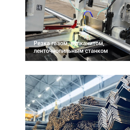
Резка газом, вулканитом,
ленточнопильным станком