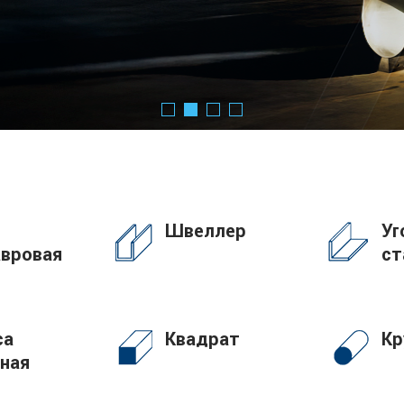
Швеллер
Уг
авровая
ст
са
Квадрат
Кр
ная