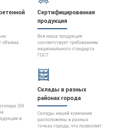
“
остью
металлопроката и другой м
ретенной
Сертифицированная
продукция
вым
Вся наша продукция
т объема
соответствует требованиям
национального стандарта
ГОСТ
Склады в разных
районах города
топарк (50
бя
Склады нашей компании
родукции в
расположены в разных
точках города, что позволяет