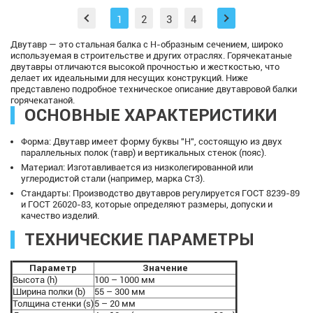
1
2
3
4
Двутавр — это стальная балка с Н-образным сечением, широко
используемая в строительстве и других отраслях. Горячекатаные
двутавры отличаются высокой прочностью и жесткостью, что
делает их идеальными для несущих конструкций. Ниже
представлено подробное техническое описание двутавровой балки
горячекатаной.
ОСНОВНЫЕ ХАРАКТЕРИСТИКИ
Форма: Двутавр имеет форму буквы "Н", состоящую из двух
параллельных полок (тавр) и вертикальных стенок (пояс).
Материал: Изготавливается из низколегированной или
углеродистой стали (например, марка Ст3).
Стандарты: Производство двутавров регулируется ГОСТ 8239-89
и ГОСТ 26020-83, которые определяют размеры, допуски и
качество изделий.
ТЕХНИЧЕСКИЕ ПАРАМЕТРЫ
Параметр
Значение
Высота (h)
100 – 1000 мм
Ширина полки (b)
55 – 300 мм
Толщина стенки (s)
5 – 20 мм