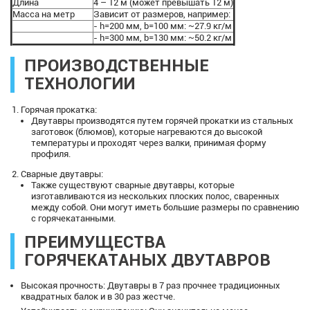
Длина
4 – 12 м (может превышать 12 м)
Масса на метр
Зависит от размеров, например:
- h=200 мм, b=100 мм: ~27.9 кг/м
- h=300 мм, b=130 мм: ~50.2 кг/м
ПРОИЗВОДСТВЕННЫЕ
ТЕХНОЛОГИИ
Горячая прокатка:
Двутавры производятся путем горячей прокатки из стальных
заготовок (блюмов), которые нагреваются до высокой
температуры и проходят через валки, принимая форму
профиля.
Сварные двутавры:
Также существуют сварные двутавры, которые
изготавливаются из нескольких плоских полос, сваренных
между собой. Они могут иметь большие размеры по сравнению
с горячекатанными.
ПРЕИМУЩЕСТВА
ГОРЯЧЕКАТАНЫХ ДВУТАВРОВ
Высокая прочность: Двутавры в 7 раз прочнее традиционных
квадратных балок и в 30 раз жестче.