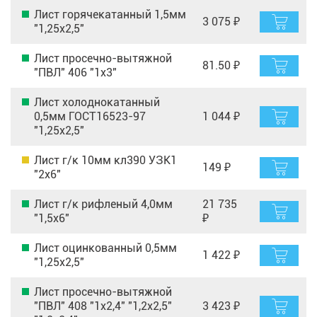
Лист горячекатанный 1,5мм
3 075 ₽
"1,25х2,5"
Лист просечно-вытяжной
81.50 ₽
"ПВЛ" 406 "1х3"
Лист холоднокатанный
0,5мм ГОСТ16523-97
1 044 ₽
"1,25х2,5"
Лист г/к 10мм кл390 УЗК1
149 ₽
"2х6"
Лист г/к рифленый 4,0мм
21 735
"1,5х6"
₽
Лист оцинкованный 0,5мм
1 422 ₽
"1,25х2,5"
Лист просечно-вытяжной
"ПВЛ" 408 "1х2,4" "1,2х2,5"
3 423 ₽