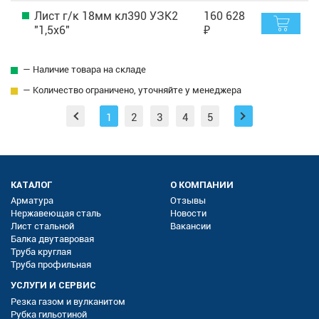
Лист г/к 18мм кл390 УЗК2
160 628
"1,5х6"
₽
— Наличие товара на складе
— Количество ограничено, уточняйте у менеджера
1
2
3
4
5
КАТАЛОГ
О КОМПАНИИ
Арматура
Отзывы
Нержавеющая сталь
Новости
Лист стальной
Вакансии
Балка двутавровая
Труба круглая
Труба профильная
УСЛУГИ И СЕРВИС
Резка газом и вулканитом
Рубка гильотиной