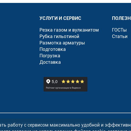
УСЛУГИ И СЕРВИС
ПОЛЕЗН
Резка газом и вулканитом
ГОСТы
Рубка гильотиной
Статьи
Размотка арматуры
Подготовка
Погрузка
Доставка
»
ых и
cookies
для улучшения работы сайта, персонализации контента и ан
ать работу с сервисом максимально удобной и эффективн
енения рекомендательных технологий
в соответствии с нашей
Политико