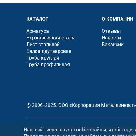
КАТАЛОГ
О КОМПАНИИ
Арматура
Отзывы
Нержавеющая сталь
Новости
Лист стальной
Вакансии
Балка двутавровая
Труба круглая
Труба профильная
@ 2006-2025. ООО «Корпорация Металлинвест
На нашем сайте осуществляется сбор персональных данн
Наш сайт использует cookie-файлы, чтобы сдел
соглашаетесь с использованием cookies и
правилами прим