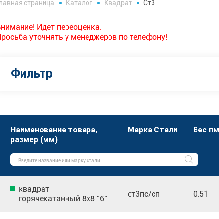
лавная страница
Каталог
Квадрат
Ст3
Внимание! Идет переоценка.
Просьба уточнять у менеджеров по телефону!
Фильтр
Наименование товара,
Марка Стали
Вес пм
размер (мм)
квадрат
ст3пс/сп
0.51
горячекатанный 8х8 "6"