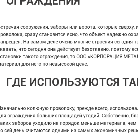
ОГРАЖДЕНИЯ
Встречая сооружения, заборы или ворота, которые сверху,
проволока, сразу становится ясно, что объект надежно охр
запрещен. На самом деле очень многие строения сегодня т
сказать, что сегодня она действует безотказно, поэтому е
установки такого ограждения, то ООО «КОРПОРАЦИЯ МЕТ
материал для него по невысокой цене.
ГДЕ ИСПОЛЬЗУЮТСЯ ТА
Изначально колючую проволоку, прежде всего, использовал
для ограждения больших площадей угодий. Собственно, бл
таких заборов уходило на порядок меньше материала, чем 
по сей день считаются одними из самых экономичных реш