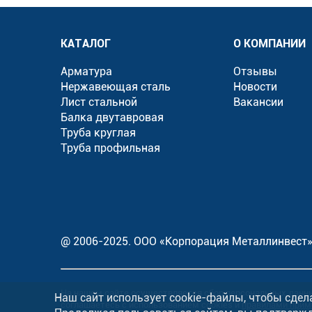
КАТАЛОГ
О КОМПАНИИ
Арматура
Отзывы
Нержавеющая сталь
Новости
Лист стальной
Вакансии
Балка двутавровая
Труба круглая
Труба профильная
@ 2006-2025. ООО «Корпорация Металлинвест
На нашем сайте осуществляется сбор персональных данн
Наш сайт использует cookie-файлы, чтобы сдел
соглашаетесь с использованием cookies и
правилами прим