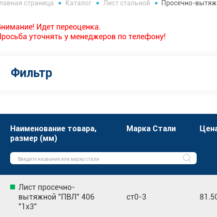
лавная страница
Каталог
Лист стальной
Просечно-вытяж
Внимание! Идет переоценка.
Просьба уточнять у менеджеров по телефону!
Фильтр
Наименование товара,
Марка Стали
Цена
размер (мм)
Лист просечно-
вытяжной "ПВЛ" 406
ст0-3
81.5
"1х3"