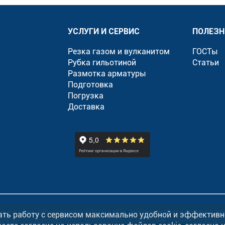
УСЛУГИ И СЕРВИС
ПОЛЕЗН
Резка газом и вулканитом
ГОСТы
Рубка гильотиной
Статьи
Размотка арматуры
Подготовка
Погрузка
Доставка
»
ых и
cookies
для улучшения работы сайта, персонализации контента и ан
ать работу с сервисом максимально удобной и эффективн
енения рекомендательных технологий
в соответствии с нашей
Политико