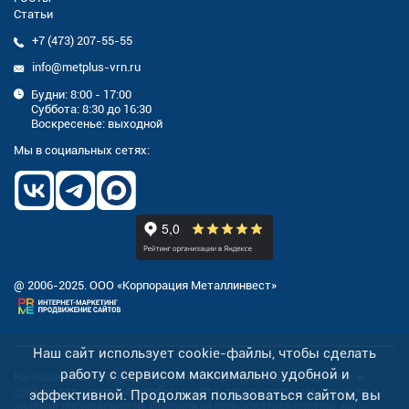
Статьи
+7 (473) 207-55-55
info@metplus-vrn.ru
Будни: 8:00 - 17:00
Суббота: 8:30 до 16:30
Воскресенье: выходной
Мы в социальных сетях:
@ 2006-2025. ООО «Корпорация Металлинвест»
Наш сайт использует cookie-файлы, чтобы сделать
работу с сервисом максимально удобной и
На нашем сайте осуществляется сбор персональных данных и
cookies
для улучшения работы сайта, персонализации контента и
эффективной. Продолжая пользоваться сайтом, вы
анализа посещаемости. Продолжая пользоваться сайтом, вы