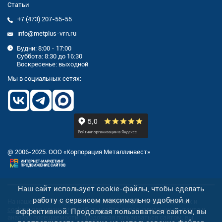
Статьи
+7 (473) 207-55-55
info@metplus-vrn.ru
Будни: 8:00 - 17:00
Суббота: 8:30 до 16:30
Воскресенье: выходной
Мы в социальных сетях:
@ 2006-2025. ООО «Корпорация Металлинвест»
Наш сайт использует cookie-файлы, чтобы сделать
работу с сервисом максимально удобной и
На нашем сайте осуществляется сбор персональных данных и
cookies
для улучшения работы сайта, персонализации контента и
эффективной. Продолжая пользоваться сайтом, вы
анализа посещаемости. Продолжая пользоваться сайтом, вы